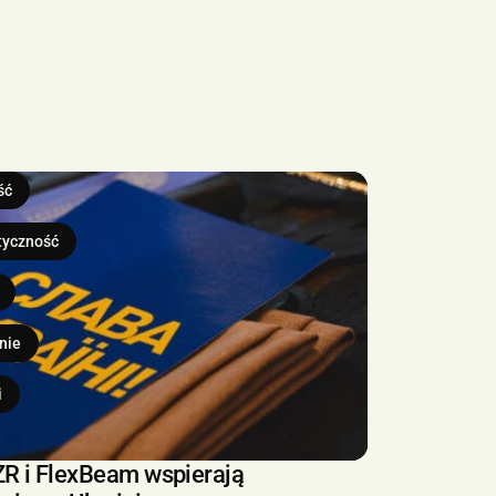
ść
tyczność
nie
i
R i FlexBeam wspierają