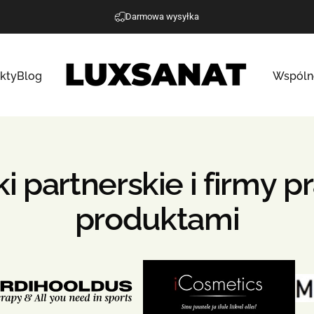
Wstrzymaj pokaz slajdów
Darmowa wysyłka
kty
Blog
Wspóln
Luxsanat
ki
partnerskie
i
firmy
pr
produktami