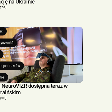
ację na Ukrainie
ięcej
ść
tyczność
je produktów
nie
a NeuroVIZR dostępna teraz w
kraińskim
ięcej