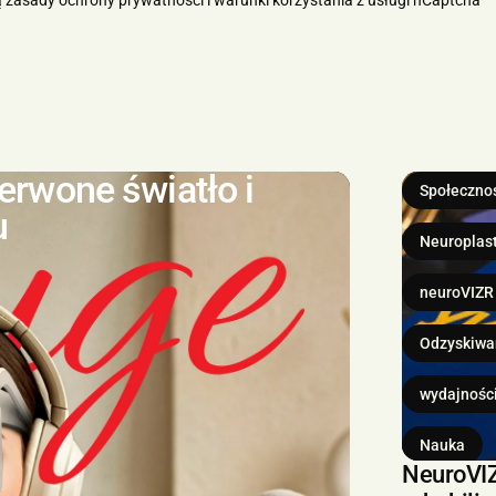
ą
zasady ochrony prywatności
i
warunki korzystania z usługi
hCaptcha
rwone światło i
Społeczno
u
Neuroplas
neuroVIZR
Odzyskiwa
wydajnośc
Nauka
NeuroVIZ