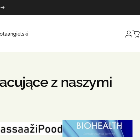
ota
angielski
Logi
W
acujące
z
naszymi